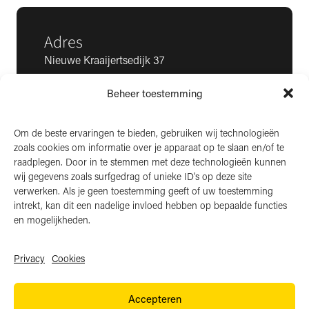
Adres
Nieuwe Kraaijertsedijk 37
4458 NK ’s-Heer Arendskerke
Beheer toestemming
KvK: 22025581
BTW: NL006850807
Om de beste ervaringen te bieden, gebruiken wij technologieën
zoals cookies om informatie over je apparaat op te slaan en/of te
LinkedIn
raadplegen. Door in te stemmen met deze technologieën kunnen
wij gegevens zoals surfgedrag of unieke ID's op deze site
Instagram
verwerken. Als je geen toestemming geeft of uw toestemming
Facebook
intrekt, kan dit een nadelige invloed hebben op bepaalde functies
en mogelijkheden.
Privacy
Cookies
Algemene voorwaarden
Accepteren
Privacy