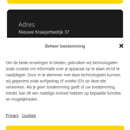
Adres
Nieuwe Kraaijertsedijk 37
4458 NK ’s-Heer Arendskerke
Beheer toestemming
KvK: 22025581
BTW: NL006850807
Om de beste ervaringen te bieden, gebruiken wij technologieën
zoals cookies om informatie over je apparaat op te slaan en/of te
LinkedIn
raadplegen. Door in te stemmen met deze technologieën kunnen
wij gegevens zoals surfgedrag of unieke ID's op deze site
Instagram
verwerken. Als je geen toestemming geeft of uw toestemming
Facebook
intrekt, kan dit een nadelige invloed hebben op bepaalde functies
en mogelijkheden.
Privacy
Cookies
Algemene voorwaarden