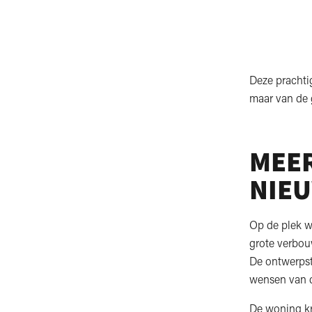
Deze prachti
maar van de 
MEE
NIE
Op de plek w
grote verbou
De ontwerpst
wensen van d
De woning kr