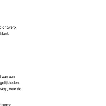
d ontwerp,
klant.
t aan een
gelijkheden.
werp, naar de
udsarme