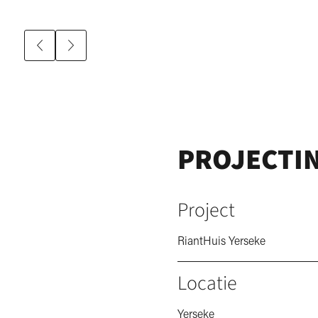
PROJECTI
Project
RiantHuis Yerseke
Locatie
Yerseke