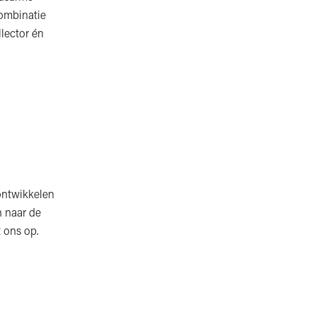
combinatie
lector én
 ontwikkelen
 naar de
 ons op.