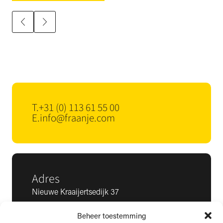
T.
+31 (0) 113 61 55 00
E.
info@fraanje.com
Adres
Nieuwe Kraaijertsedijk 37
4458 NK ’s-Heer Arendskerke
Beheer toestemming