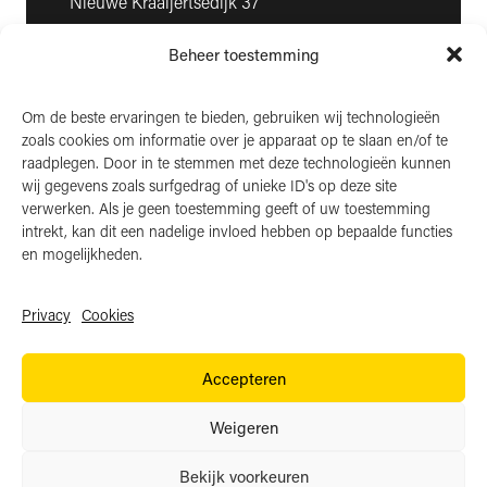
Nieuwe Kraaijertsedijk 37
4458 NK ’s-Heer Arendskerke
Beheer toestemming
KvK: 22025581
BTW: NL006850807
Om de beste ervaringen te bieden, gebruiken wij technologieën
zoals cookies om informatie over je apparaat op te slaan en/of te
LinkedIn
raadplegen. Door in te stemmen met deze technologieën kunnen
wij gegevens zoals surfgedrag of unieke ID's op deze site
Instagram
verwerken. Als je geen toestemming geeft of uw toestemming
Facebook
intrekt, kan dit een nadelige invloed hebben op bepaalde functies
en mogelijkheden.
Privacy
Cookies
Algemene voorwaarden
Accepteren
Privacy
Cookies
Weigeren
Website door:
BlackDesk
Bekijk voorkeuren