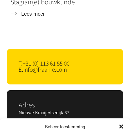
Stagiair(e) bouwkunde
Lees meer
T.
+31 (0) 113 61 55 00
E.
info@fraanje.com
Adres
Nieuwe Kraaijertsedijk 37
4458 NK ’s-Heer Arendskerke
Beheer toestemming