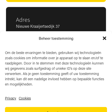
Adres
Nieuwe Kraaijertsedijk 37
4458 NK ’s-Heer Arendskerke
Beheer toestemming
KvK: 22025581
BTW: NL006850807
Om de beste ervaringen te bieden, gebruiken wij technologieën
zoals cookies om informatie over je apparaat op te slaan en/of te
LinkedIn
raadplegen. Door in te stemmen met deze technologieën kunnen
wij gegevens zoals surfgedrag of unieke ID's op deze site
Instagram
verwerken. Als je geen toestemming geeft of uw toestemming
Facebook
intrekt, kan dit een nadelige invloed hebben op bepaalde functies
en mogelijkheden.
Privacy
Cookies
Algemene voorwaarden