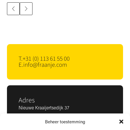
T.
+31 (0) 113 61 55 00
E.
info@fraanje.com
Adres
Nieuwe Kraaijertsedijk 37
4458 NK ’s-Heer Arendskerke
Beheer toestemming
KvK: 22025581