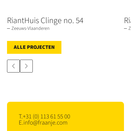
RiantHuis Clinge no. 54
Ri
Zeeuws-Vlaanderen
Z
ALLE PROJECTEN
T.
+31 (0) 113 61 55 00
E.
info@fraanje.com