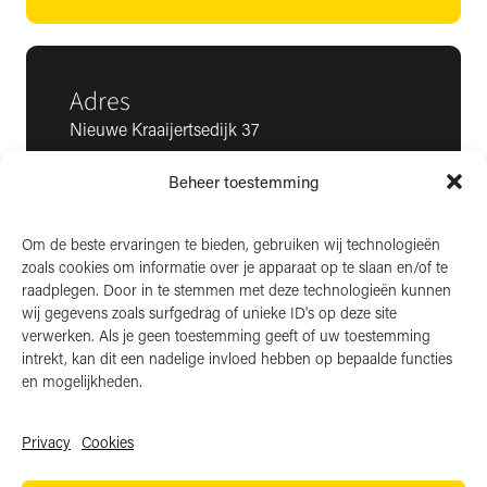
Adres
Nieuwe Kraaijertsedijk 37
4458 NK ’s-Heer Arendskerke
Beheer toestemming
KvK: 22025581
BTW: NL006850807
Om de beste ervaringen te bieden, gebruiken wij technologieën
zoals cookies om informatie over je apparaat op te slaan en/of te
LinkedIn
raadplegen. Door in te stemmen met deze technologieën kunnen
wij gegevens zoals surfgedrag of unieke ID's op deze site
Instagram
verwerken. Als je geen toestemming geeft of uw toestemming
Facebook
intrekt, kan dit een nadelige invloed hebben op bepaalde functies
en mogelijkheden.
Privacy
Cookies
Algemene voorwaarden