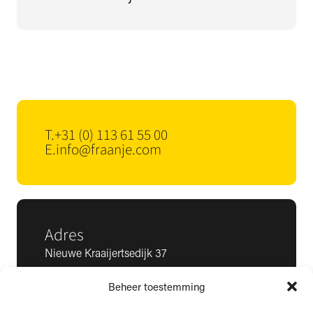
T.
+31 (0) 113 61 55 00
E.
info@fraanje.com
Adres
Nieuwe Kraaijertsedijk 37
4458 NK ’s-Heer Arendskerke
Beheer toestemming
KvK: 22025581