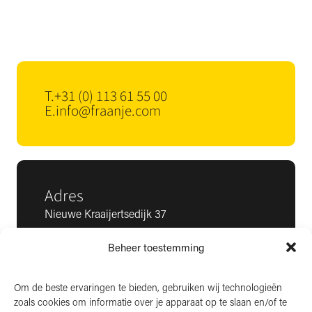
T.
+31 (0) 113 61 55 00
E.
info@fraanje.com
Adres
Nieuwe Kraaijertsedijk 37
4458 NK ’s-Heer Arendskerke
Beheer toestemming
KvK: 22025581
BTW: NL006850807
Om de beste ervaringen te bieden, gebruiken wij technologieën
zoals cookies om informatie over je apparaat op te slaan en/of te