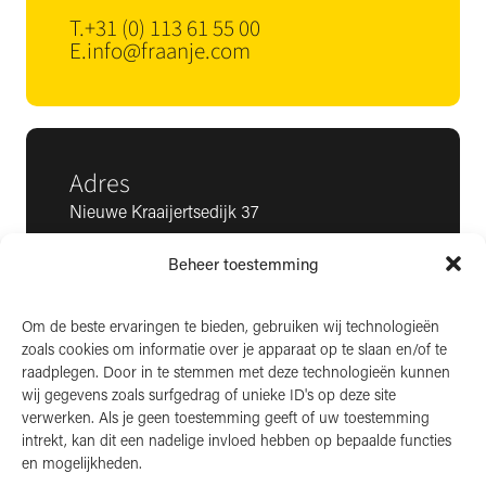
T.
+31 (0) 113 61 55 00
E.
info@fraanje.com
Adres
Nieuwe Kraaijertsedijk 37
4458 NK ’s-Heer Arendskerke
Beheer toestemming
KvK: 22025581
BTW: NL006850807
Om de beste ervaringen te bieden, gebruiken wij technologieën
zoals cookies om informatie over je apparaat op te slaan en/of te
LinkedIn
raadplegen. Door in te stemmen met deze technologieën kunnen
wij gegevens zoals surfgedrag of unieke ID's op deze site
Instagram
verwerken. Als je geen toestemming geeft of uw toestemming
Facebook
intrekt, kan dit een nadelige invloed hebben op bepaalde functies
en mogelijkheden.