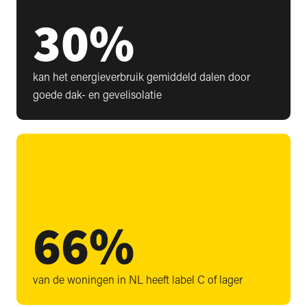
30
%
kan het energieverbruik gemiddeld dalen door
goede dak- en gevelisolatie
66
%
van de woningen in NL heeft label C of lager