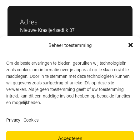
Adres
Nieuwe Kraaijertsedijk 37
4458 NK ’s-Heer Arendskerke
Beheer toestemming
KvK: 22025581
BTW: NL006850807
Om de beste ervaringen te bieden, gebruiken wij technologieën
zoals cookies om informatie over je apparaat op te slaan en/of te
LinkedIn
raadplegen. Door in te stemmen met deze technologieën kunnen
wij gegevens zoals surfgedrag of unieke ID's op deze site
Instagram
verwerken. Als je geen toestemming geeft of uw toestemming
Facebook
intrekt, kan dit een nadelige invloed hebben op bepaalde functies
en mogelijkheden.
Privacy
Cookies
Algemene voorwaarden
Accepteren
Privacy