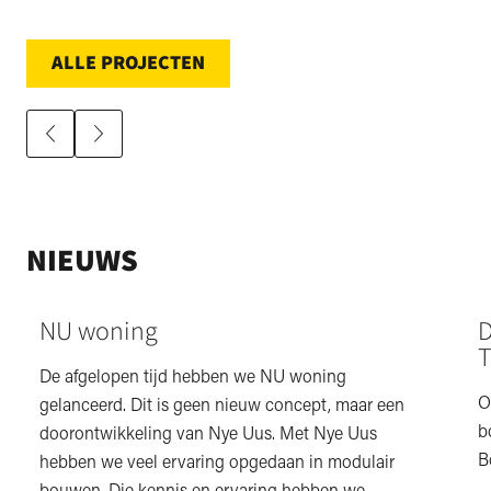
ALLE PROJECTEN
NIEUWS
NU woning
D
T
De afgelopen tijd hebben we NU woning
O
gelanceerd. Dit is geen nieuw concept, maar een
b
doorontwikkeling van Nye Uus. Met Nye Uus
B
hebben we veel ervaring opgedaan in modulair
bouwen. Die kennis en ervaring hebben we