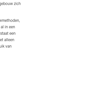
 gebouw zich
ouwmethoden,
 al in een
staat een
et alleen
uik van