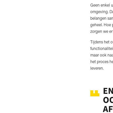
Geen enkel ut
omgeving. Da
belangen same
geheel. Hoe 
zorgen we erv
Tijdens het 
functionalite
maar ook naa
het proces h
leveren.
EN
OO
AF