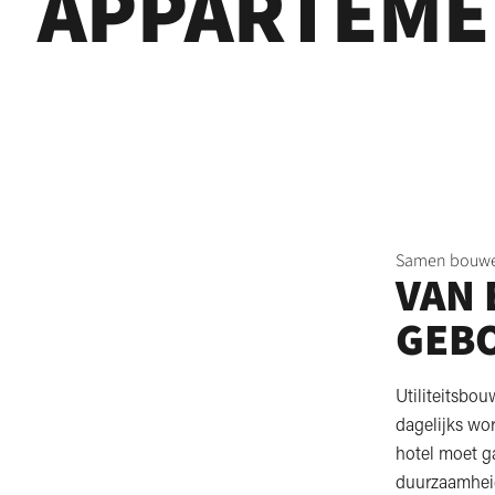
APPARTEME
Samen bouwe
VAN 
GEB
Utiliteitsbou
dagelijks wo
hotel moet ga
duurzaamheid