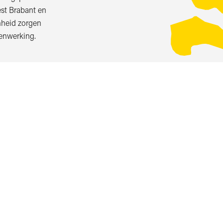
est Brabant en
nheid zorgen
enwerking.