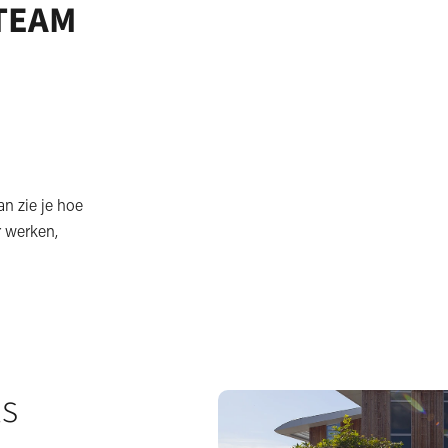
 TEAM
n zie je hoe
r werken,
ls