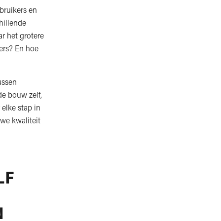
ebruikers en
hillende
r het grotere
ers? En hoe
ussen
de bouw zelf,
elke stap in
we kwaliteit
LF
N