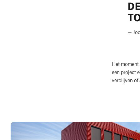
DE
TO
— Joo
Het moment w
een project 
verblijven o