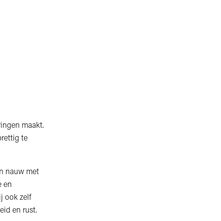
eringen maakt.
rettig te
ijn nauw met
e en
j ook zelf
eid en rust.