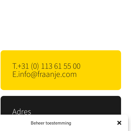
T.
+31 (0) 113 61 55 00
E.
info@fraanje.com
Adres
Nieuwe Kraaijertsedijk 37
Beheer toestemming
4458 NK ’s-Heer Arendskerke