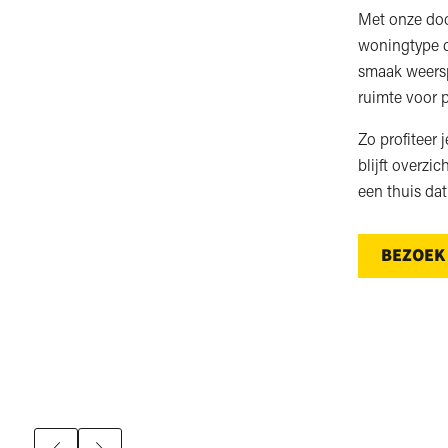
Met onze doo
woningtype da
smaak weersp
ruimte voor p
Zo profiteer 
blijft overzi
een thuis dat
BEZOEK