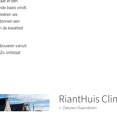
aat er een
de basis vindt.
creëren we
 binnen een
n de kwaliteit
r bouwen vanuit
 Zo ontstaat
RiantHuis Cli
Zeeuws-Vlaanderen