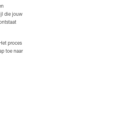
en
jl die jouw
ontstaat
 Het proces
ap toe naar