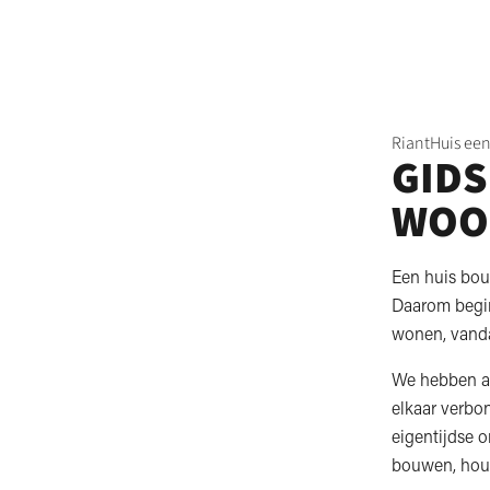
RiantHuis een
GIDS
WOO
Een huis bouw
Daarom begint
wonen, vand
We hebben al
elkaar verbo
eigentijdse o
bouwen, houde