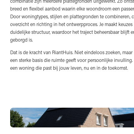
combinatie zijn meerdere plattegronden uitgewerkt. Zo ontst
breed en flexibel aanbod waarin elke woondroom een passen
Door woningtypes, stijlen en plattegronden te combineren, 
overzicht en richting in het ontwerpproces. Je maakt keuzes
duidelijke structuur, waardoor het traject beheersbaar blijft e
geborgd is.
Dat is de kracht van RiantHuis. Niet eindeloos zoeken, maa
een sterke basis die ruimte geeft voor persoonlijke invulling.
een woning die past bij jouw leven, nu en in de toekomst.