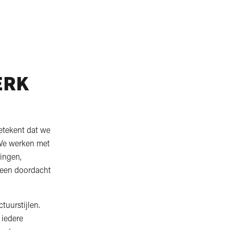
ERK
etekent dat we
 We werken met
ingen,
 een doordacht
uurstijlen.
 iedere