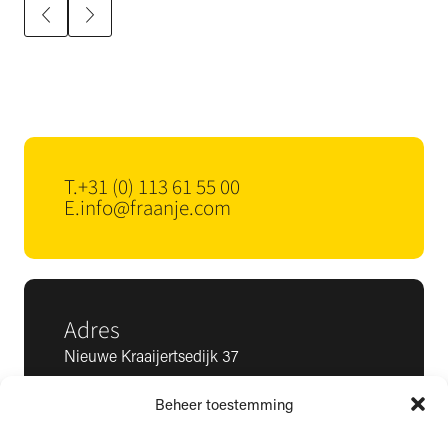
T.
+31 (0) 113 61 55 00
E.
info@fraanje.com
Adres
Nieuwe Kraaijertsedijk 37
4458 NK ’s-Heer Arendskerke
Beheer toestemming
KvK: 22025581