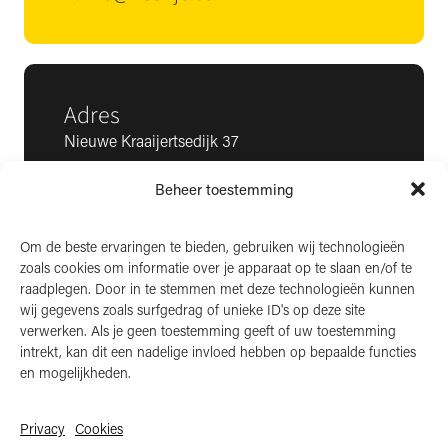
Adres
Nieuwe Kraaijertsedijk 37
4458 NK ’s-Heer Arendskerke
Beheer toestemming
KvK: 22025581
BTW: NL006850807
Om de beste ervaringen te bieden, gebruiken wij technologieën
zoals cookies om informatie over je apparaat op te slaan en/of te
LinkedIn
raadplegen. Door in te stemmen met deze technologieën kunnen
wij gegevens zoals surfgedrag of unieke ID's op deze site
Instagram
verwerken. Als je geen toestemming geeft of uw toestemming
Facebook
intrekt, kan dit een nadelige invloed hebben op bepaalde functies
en mogelijkheden.
Privacy
Cookies