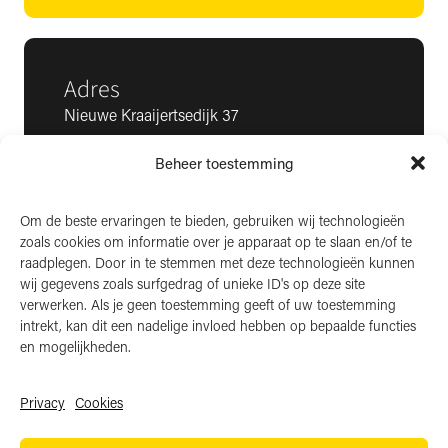
Adres
Nieuwe Kraaijertsedijk 37
4458 NK ’s-Heer Arendskerke
Beheer toestemming
KvK: 22025581
BTW: NL006850807
Om de beste ervaringen te bieden, gebruiken wij technologieën
zoals cookies om informatie over je apparaat op te slaan en/of te
LinkedIn
raadplegen. Door in te stemmen met deze technologieën kunnen
wij gegevens zoals surfgedrag of unieke ID's op deze site
Instagram
verwerken. Als je geen toestemming geeft of uw toestemming
Facebook
intrekt, kan dit een nadelige invloed hebben op bepaalde functies
en mogelijkheden.
Privacy
Cookies
Algemene voorwaarden