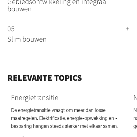
Gebiedsontwikkeling en integraal
bouwen
05
+
Slim bouwen
RELEVANTE TOPICS
Energietransitie
N
De energietransitie vraagt om meer dan losse
N
maatregelen. Elektrificatie, energie-opwekking en -
n
besparing hangen steeds sterker met elkaar samen.
g