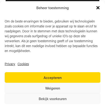
4458 NK ’s-Heer Arendskerke
Beheer toestemming
KvK: 22025581
BTW: NL006850807
Om de beste ervaringen te bieden, gebruiken wij technologieën
zoals cookies om informatie over je apparaat op te slaan en/of te
LinkedIn
raadplegen. Door in te stemmen met deze technologieën kunnen
wij gegevens zoals surfgedrag of unieke ID's op deze site
Instagram
verwerken. Als je geen toestemming geeft of uw toestemming
Facebook
intrekt, kan dit een nadelige invloed hebben op bepaalde functies
en mogelijkheden.
Privacy
Cookies
Algemene voorwaarden
Accepteren
Privacy
Cookies
Weigeren
Website door:
BlackDesk
Bekijk voorkeuren