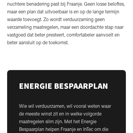
nuchtere benadering past bij Fraanje. Geen losse beloftes,
maar een plan dat uitvoerbaar is en op de lange termijn
waarde toevoegt. Zo wordt verduurzaming geen
verzameling maatregelen, maar een doordachte stap naar
vastgoed dat beter presteert, comfortabeler aanvoelt en
beter aansluit op de toekomst.
ENERGIE BESPAARPLAN
Wie wil verduurzamen, wil vooral weten waar
de meeste winst zit en in welke volgorde
maatregelen slim zijn. Met het Energie
Bespaarplan helpen Fraanje en InTec om die