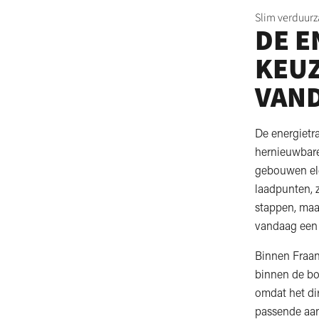
Slim verduurz
DE E
KEUZ
VAN
De energietra
hernieuwbare 
gebouwen ele
laadpunten, 
stappen, maa
vandaag een 
Binnen Fraanj
binnen de bo
omdat het dir
passende aans