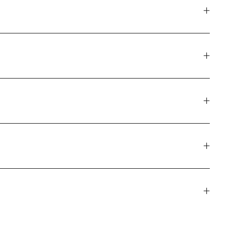
+
+
+
+
+