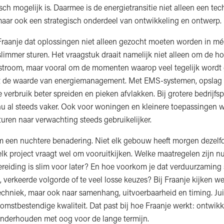
h mogelijk is. Daarmee is de energietransitie niet alleen een tec
aar ook een strategisch onderdeel van ontwikkeling en ontwerp.
 Fraanje dat oplossingen niet alleen gezocht moeten worden in méé
slimmer sturen. Het vraagstuk draait namelijk niet alleen om de h
stroom, maar vooral om de momenten waarop veel tegelijk wordt
igt de waarde van energiemanagement. Met EMS-systemen, opslag
e verbruik beter spreiden en pieken afvlakken. Bij grotere bedrijf
nu al steeds vaker. Ook voor woningen en kleinere toepassingen 
uren naar verwachting steeds gebruikelijker.
m een nuchtere benadering. Niet elk gebouw heeft morgen dezelf
lk project vraagt wel om vooruitkijken. Welke maatregelen zijn nu
reiding is slim voor later? En hoe voorkom je dat verduurzaming 
, verkeerde volgorde of te veel losse keuzes? Bij Fraanje kijken w
techniek, maar ook naar samenhang, uitvoerbaarheid en timing. Jui
omstbestendige kwaliteit. Dat past bij hoe Fraanje werkt: ontwikk
derhouden met oog voor de lange termijn.