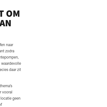
T OM
DAN
ffen naar
ant zodra
rmtepompen,
n waardevolle
cies daar zit
 thema’s
r vooral
 locatie geen
of