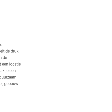
ie-
eit de druk
en de
 een locatie,
aak je een
n duurzaam
ker, gebouw