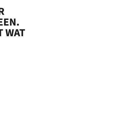
R
EEN.
T WAT