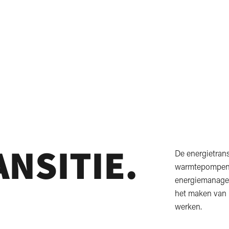
NSITIE.
De energietrans
warmtepompen e
energiemanageme
het maken van 
werken.