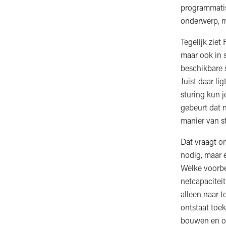
programmatisc
onderwerp, m
Tegelijk ziet
maar ook in 
beschikbare 
Juist daar l
sturing kun j
gebeurt dat 
manier van st
Dat vraagt o
nodig, maar e
Welke voorbe
netcapaciteit
alleen naar 
ontstaat toek
bouwen en on