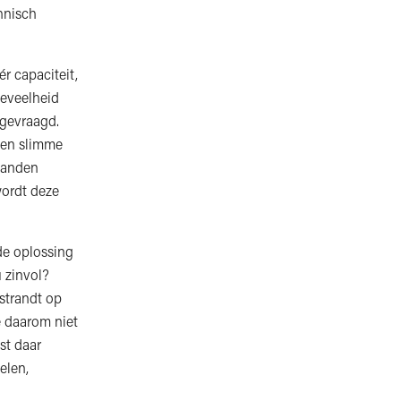
hnisch
r capaciteit,
oeveelheid
 gevraagd.
 en slimme
spanden
wordt deze
de oplossing
 zinvol?
strandt op
e daarom niet
st daar
elen,