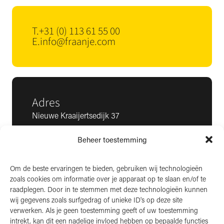
T.
+31 (0) 113 61 55 00
E.
info@fraanje.com
Adres
Nieuwe Kraaijertsedijk 37
4458 NK ’s-Heer Arendskerke
Beheer toestemming
KvK: 22025581
BTW: NL006850807
Om de beste ervaringen te bieden, gebruiken wij technologieën
zoals cookies om informatie over je apparaat op te slaan en/of te
LinkedIn
raadplegen. Door in te stemmen met deze technologieën kunnen
wij gegevens zoals surfgedrag of unieke ID's op deze site
Instagram
verwerken. Als je geen toestemming geeft of uw toestemming
Facebook
intrekt, kan dit een nadelige invloed hebben op bepaalde functies