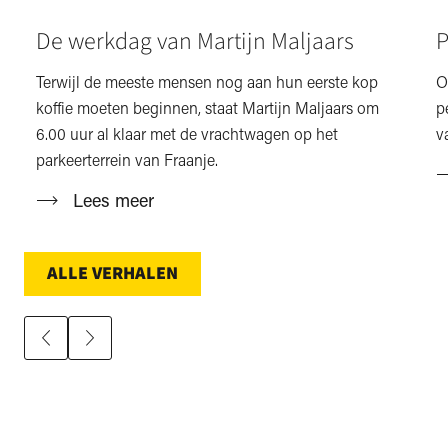
De werkdag van Martijn Maljaars
P
Terwijl de meeste mensen nog aan hun eerste kop
O
koffie moeten beginnen, staat Martijn Maljaars om
p
6.00 uur al klaar met de vrachtwagen op het
v
parkeerterrein van Fraanje.
Lees meer
ALLE VERHALEN