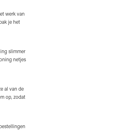
het werk van
pak je het
ning slimmer
woning netjes
e al van de
em op, zodat
 bestellingen