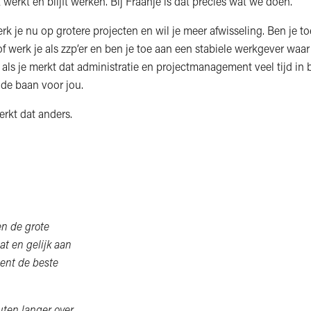
t werkt en blijft werken. Bij Fraanje is dat precies wat we doen.
k je nu op grotere projecten en wil je meer afwisseling. Ben je t
f werk je als zzp’er en ben je toe aan een stabiele werkgever waar j
als je merkt dat administratie en projectmanagement veel tijd in 
 de baan voor jou.
erkt dat anders.
en de grote
t en gelijk aan
ent de beste
nuten langer over