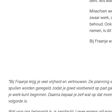
bent. Iets wa
Misschien wer
zwaar werk, o
behoud. Ook 
nemen, is dit
Bij Fraanje w
“Bij Fraanje krijg je veel vrijheid en vertrouwen. De planning 
spullen worden geregeld, zodat je goed voorbereid op pad gaa
je werk kunt beginnen. Daarna bepaal je zelf wat op dat mom
volgorde is.
Wat voor ons belangrijk is, is aandacht. Liever ergens vijf mi