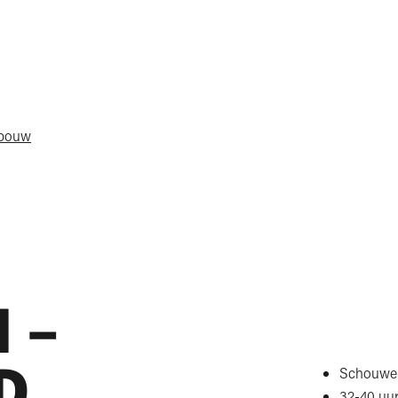
gbouw
 –
D
Schouwe
32-40 uu