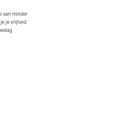
oe aan minder
e je vrijheid
beslag