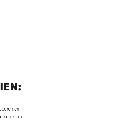
IEN:
ebeuren en
rde en klein