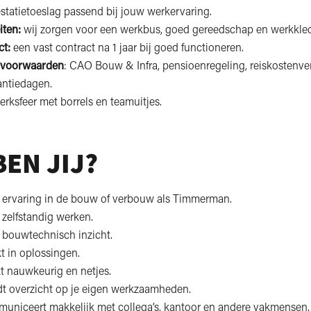
statietoeslag passend bij jouw werkervaring.
iten:
wij zorgen voor een werkbus, goed gereedschap en werkkled
ct:
een vast contract na 1 jaar bij goed functioneren.
 voorwaarden
: CAO Bouw & Infra, pensioenregeling, reiskostenv
antiedagen.
erksfeer met borrels en teamuitjes.
BEN JIJ?
t ervaring in de bouw of verbouw als Timmerman.
 zelfstandig werken.
 bouwtechnisch inzicht.
t in oplossingen.
t nauwkeurig en netjes.
dt overzicht op je eigen werkzaamheden.
municeert makkelijk met collega’s, kantoor en andere vakmensen.