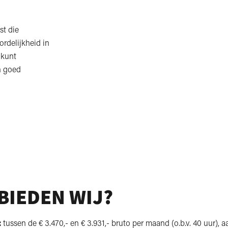
st die
ordelijkheid in
e kunt
n goed
BIEDEN WIJ?
:
tussen de € 3.470,- en € 3.931,- bruto per maand (o.b.v. 40 uur),