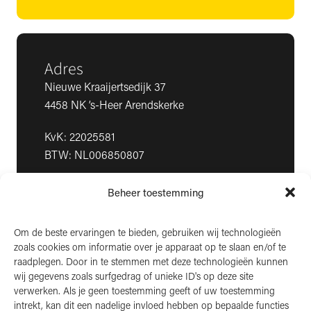
Adres
Nieuwe Kraaijertsedijk 37
4458 NK ’s-Heer Arendskerke
KvK: 22025581
BTW: NL006850807
LinkedIn
Beheer toestemming
Instagram
Facebook
Om de beste ervaringen te bieden, gebruiken wij technologieën
zoals cookies om informatie over je apparaat op te slaan en/of te
raadplegen. Door in te stemmen met deze technologieën kunnen
wij gegevens zoals surfgedrag of unieke ID's op deze site
verwerken. Als je geen toestemming geeft of uw toestemming
intrekt, kan dit een nadelige invloed hebben op bepaalde functies
Algemene voorwaarden