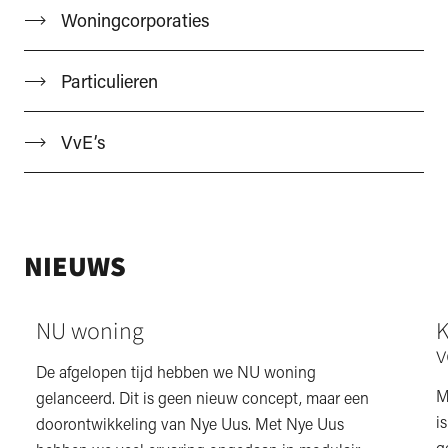
Woningcorporaties
Particulieren
VvE’s
NIEUWS
NU woning
K
v
De afgelopen tijd hebben we NU woning
M
gelanceerd. Dit is geen nieuw concept, maar een
i
doorontwikkeling van Nye Uus. Met Nye Uus
g