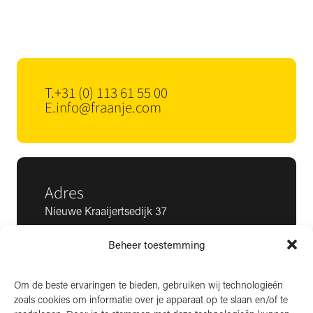
T.
+31 (0) 113 61 55 00
E.
info@fraanje.com
Adres
Nieuwe Kraaijertsedijk 37
4458 NK ’s-Heer Arendskerke
Beheer toestemming
KvK: 22025581
BTW: NL006850807
Om de beste ervaringen te bieden, gebruiken wij technologieën
zoals cookies om informatie over je apparaat op te slaan en/of te
LinkedIn