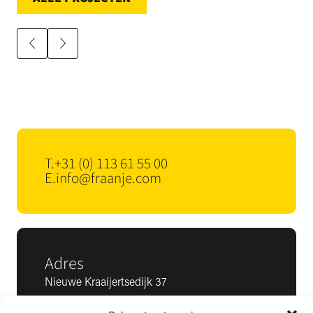
T.
+31 (0) 113 61 55 00
E.
info@fraanje.com
Adres
Nieuwe Kraaijertsedijk 37
4458 NK ’s-Heer Arendskerke