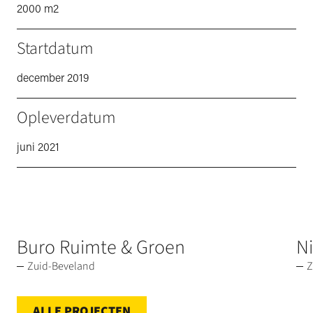
2000 m2
Startdatum
december 2019
Opleverdatum
juni 2021
Buro Ruimte & Groen
N
Zuid-Beveland
Z
ALLE PROJECTEN