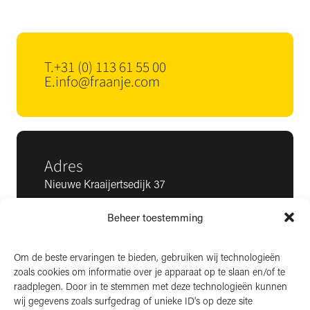
T.
+31 (0) 113 61 55 00
E.
info@fraanje.com
Adres
Nieuwe Kraaijertsedijk 37
4458 NK ’s-Heer Arendskerke
Beheer toestemming
KvK: 22025581
BTW: NL006850807
Om de beste ervaringen te bieden, gebruiken wij technologieën
zoals cookies om informatie over je apparaat op te slaan en/of te
LinkedIn
raadplegen. Door in te stemmen met deze technologieën kunnen
wij gegevens zoals surfgedrag of unieke ID's op deze site
Instagram