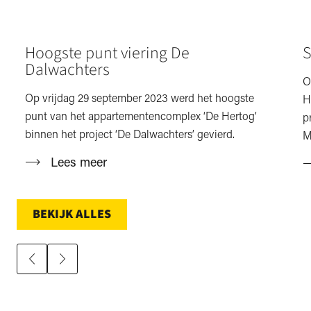
Hoogste punt viering De
S
Dalwachters
O
Op vrijdag 29 september 2023 werd het hoogste
H
punt van het appartementencomplex ‘De Hertog’
p
binnen het project ‘De Dalwachters’ gevierd.
M
Lees meer
BEKIJK ALLES