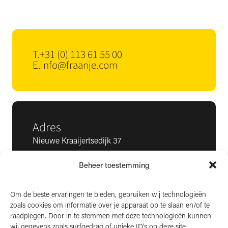
T.
+31 (0) 113 61 55 00
E.
info@fraanje.com
Adres
Nieuwe Kraaijertsedijk 37
4458 NK ’s-Heer Arendskerke
Beheer toestemming
KvK: 22025581
BTW: NL006850807
Om de beste ervaringen te bieden, gebruiken wij technologieën
zoals cookies om informatie over je apparaat op te slaan en/of te
LinkedIn
raadplegen. Door in te stemmen met deze technologieën kunnen
wij gegevens zoals surfgedrag of unieke ID's op deze site
Instagram