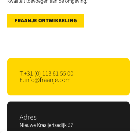
kwaliteit toevoegen aan de omgeving.”
FRAANJE ONTWIKKELING
T.
+31 (0) 113 61 55 00
E.
info@fraanje.com
Adres
Nieuwe Kraaijertsedijk 37
4458 NK ’s-Heer Arendskerke