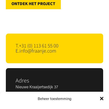
ONTDEK HET PROJECT
T.
+31 (0) 113 61 55 00
E.
info@fraanje.com
Adres
Nieuwe Kraaijertsedijk 37
4458 NK ’s-Heer Arendskerke
Beheer toestemming
KvK: 22025581