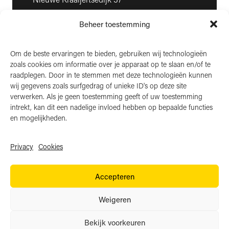
4458 NK ’s-Heer Arendskerke
Beheer toestemming
KvK: 22025581
BTW: NL006850807
Om de beste ervaringen te bieden, gebruiken wij technologieën
zoals cookies om informatie over je apparaat op te slaan en/of te
LinkedIn
raadplegen. Door in te stemmen met deze technologieën kunnen
wij gegevens zoals surfgedrag of unieke ID's op deze site
Instagram
verwerken. Als je geen toestemming geeft of uw toestemming
Facebook
intrekt, kan dit een nadelige invloed hebben op bepaalde functies
en mogelijkheden.
Privacy
Cookies
Algemene voorwaarden
Accepteren
Privacy
Cookies
Weigeren
Website door:
BlackDesk
Bekijk voorkeuren