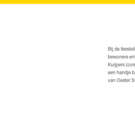
Bij de feeste
bewoners ent
Kuijpers (co
een handje bi
van Oester S