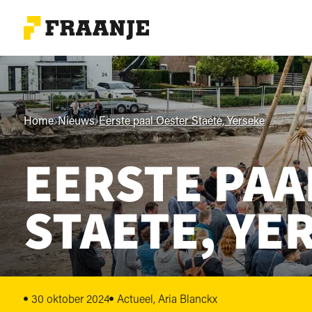
Home
Nieuws
Eerste paal Oester Staete, Yerseke
EERSTE PAA
STAETE, YE
30 oktober 2024
Actueel, Aria Blanckx