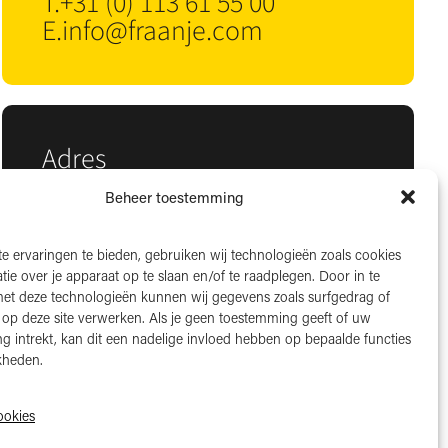
T.
+31 (0) 113 61 55 00
E.
info@fraanje.com
Adres
Nieuwe Kraaijertsedijk 37
Beheer toestemming
4458 NK ’s-Heer Arendskerke
e ervaringen te bieden, gebruiken wij technologieën zoals cookies
KvK: 22025581
ie over je apparaat op te slaan en/of te raadplegen. Door in te
BTW: NL006850807
t deze technologieën kunnen wij gegevens zoals surfgedrag of
s op deze site verwerken. Als je geen toestemming geeft of uw
LinkedIn
g intrekt, kan dit een nadelige invloed hebben op bepaalde functies
Instagram
kheden.
Facebook
ookies