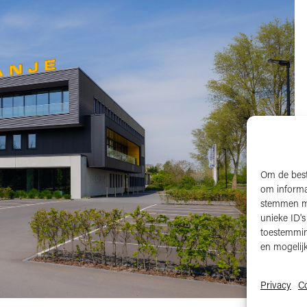
Om de best
om informat
stemmen me
unieke ID'
toestemmin
en mogelij
Privacy
C