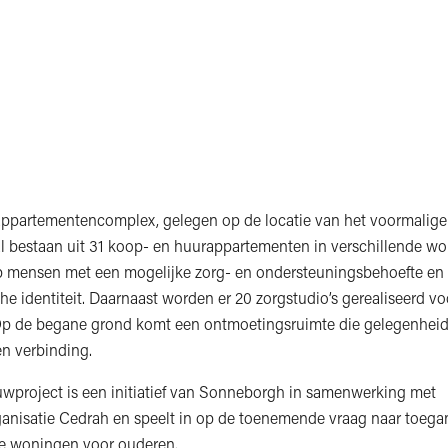
ppartementencomplex, gelegen op de locatie van het voormalig
zal bestaan uit 31 koop- en huurappartementen in verschillende w
 mensen met een mogelijke zorg- en ondersteuningsbehoefte en
he identiteit. Daarnaast worden er 20 zorgstudio’s gerealiseerd vo
Op de begane grond komt een ontmoetingsruimte die gelegenheid
n verbinding.
wproject is een initiatief van Sonneborgh in samenwerking met
nisatie Cedrah en speelt in op de toenemende vraag naar toegan
e woningen voor ouderen.