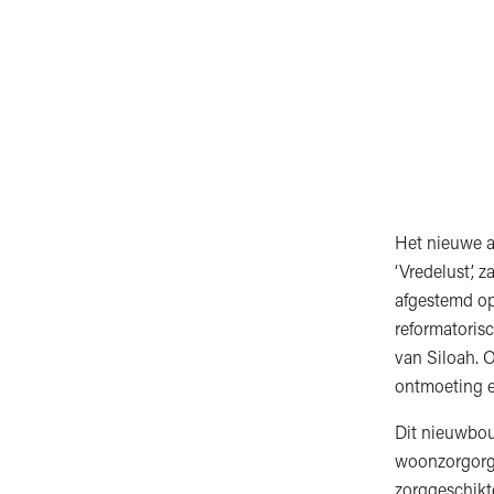
Het nieuwe a
‘Vredelust’, 
afgestemd op
reformatorisc
van Siloah. 
ontmoeting e
Dit nieuwbou
woonzorgorga
zorggeschikt