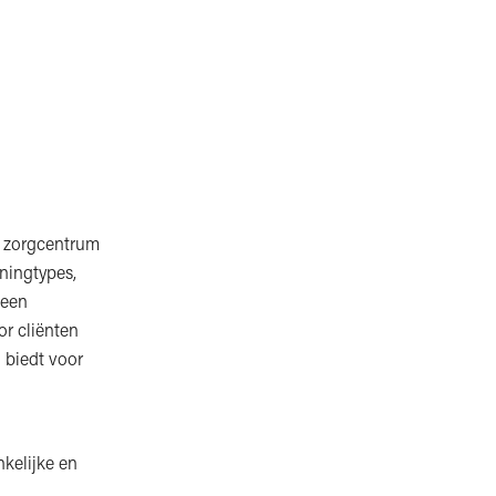
e zorgcentrum
oningtypes,
 een
or cliënten
 biedt voor
kelijke en