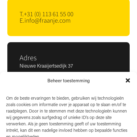
T.
+31 (0) 113 61 55 00
E.
info@fraanje.com
Adres
Nieuwe Kraaijertsedijk 37
4458 NK ’s-Heer Arendskerke
Beheer toestemming
KvK: 22025581
BTW: NL006850807
Om de beste ervaringen te bieden, gebruiken wij technologieën
zoals cookies om informatie over je apparaat op te slaan en/of te
LinkedIn
raadplegen. Door in te stemmen met deze technologieën kunnen
wij gegevens zoals surfgedrag of unieke ID's op deze site
Instagram
verwerken. Als je geen toestemming geeft of uw toestemming
Facebook
intrekt, kan dit een nadelige invloed hebben op bepaalde functies
en mogelijkheden.