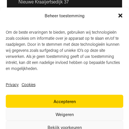
Nieuwe Kraaijertsedijk 37
4458 NK ’s-Heer Arendskerke
Beheer toestemming
KvK: 22025581
BTW: NL006850807
Om de beste ervaringen te bieden, gebruiken wij technologieën
zoals cookies om informatie over je apparaat op te slaan en/of te
LinkedIn
raadplegen. Door in te stemmen met deze technologieën kunnen
wij gegevens zoals surfgedrag of unieke ID's op deze site
Instagram
verwerken. Als je geen toestemming geeft of uw toestemming
Facebook
intrekt, kan dit een nadelige invloed hebben op bepaalde functies
en mogelijkheden.
Privacy
Cookies
Algemene voorwaarden
Accepteren
Privacy
Cookies
Weigeren
Website door:
BlackDesk
Bekijk voorkeuren