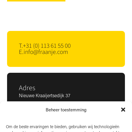
T.
+31 (0) 113 61 55 00
E.
info@fraanje.com
Adres
Nieuwe Kraaijertsedijk 37
4458 NK ’s-Heer Arendskerke
Beheer toestemming
KvK: 22025581
BTW: NL006850807
Om de beste ervaringen te bieden, gebruiken wij technologieën