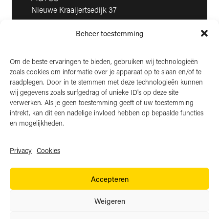
Nieuwe Kraaijertsedijk 37
4458 NK ’s-Heer Arendskerke
Beheer toestemming
KvK: 22025581
BTW: NL006850807
Om de beste ervaringen te bieden, gebruiken wij technologieën
zoals cookies om informatie over je apparaat op te slaan en/of te
LinkedIn
raadplegen. Door in te stemmen met deze technologieën kunnen
wij gegevens zoals surfgedrag of unieke ID's op deze site
Instagram
verwerken. Als je geen toestemming geeft of uw toestemming
Facebook
intrekt, kan dit een nadelige invloed hebben op bepaalde functies
en mogelijkheden.
Privacy
Cookies
Algemene voorwaarden
Accepteren
Privacy
Cookies
Weigeren
Website door:
BlackDesk